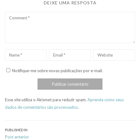
DEIXE UMA RESPOSTA
Comment
Name
*
Email
*
Website
Notifique-me sobre novas publicações por e-mail.
Esse site utiliza o Akismet para reduzir spam.
Aprenda como seus
dados de comentários são processados
.
Navegação
PUBLISHED IN
Post anterior