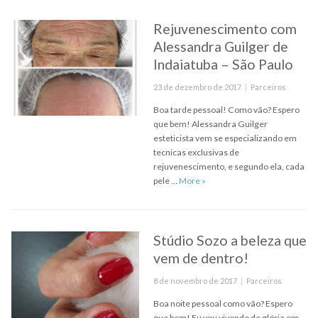
Rejuvenescimento com
Alessandra Guilger de
Indaiatuba – São Paulo
Posted
Categories
23 de dezembro de 2017
Parceiros
on
Boa tarde pessoal! Como vão? Espero
que bem! Alessandra Guilger
esteticista vem se especializando em
tecnicas exclusivas de
rejuvenescimento, e segundo ela, cada
Rejuvenescimento com Alessan
pele …
More
»
Stúdio Sozo a beleza que
vem de dentro!
Posted
Categories
8 de novembro de 2017
Parceiros
on
Boa noite pessoal como vão? Espero
que bem! Eu vou vivendo de glória em