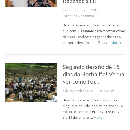
Rezende’s Fit
Posted
22 de fevereiro de 2018
on
Categories
Parceiros
,
Recebidos
Boa noite pessoal! Como vão? Espero
que bem! Passando para mostrar como
foi o coquetel para os ganhadores do
Coquet
primeiro desafio dos 15 dias …
More
»
Segundo desafio de 15
dias da Herbalife! Venha
ver como foi…
Posted
Categories
6 de fevereiro de 2018
Parceiros
on
Boa noite pessoal! Como vão? Eu a
blogueira aqui de Indaiatuba, continuo
no corre né gente, graças à Deus! No
Segundo desafio 
dia 15 de janeiro, …
More
»