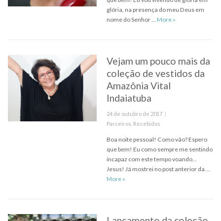
glória, na presença do meu Deus em
Stúdio Sozo a bel
nome do Senhor …
More
»
Vejam um pouco mais da
coleção de vestidos da
Amazônia Vital
Indaiatuba
Posted
24 de outubro de 2017
on
Categories
Parceiros
,
Recebidos
Boa noite pessoal! Como vão? Espero
que bem! Eu como sempre me sentindo
incapaz com este tempo voando…
Jesus! Já mostrei no post anterior da …
Vejam um pouco mais da coleção de v
More
»
Lançamento da coleção