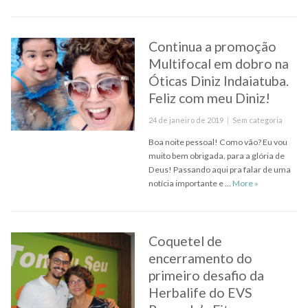
Continua a promoção
Multifocal em dobro na
Óticas Diniz Indaiatuba.
Feliz com meu Diniz!
Posted
Categories
24 de janeiro de 2019
Sem categoria
on
Boa noite pessoal! Como vão? Eu vou
muito bem obrigada, para a glória de
Deus! Passando aqui pra falar de uma
Continua a pro
notícia importante e …
More
»
Coquetel de
encerramento do
primeiro desafio da
Herbalife do EVS