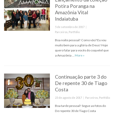
Potira Poranga na
Amazônia Vital
Indaiatuba
Posted
5 de setembro de 2017
on
Categories
Parceiros
,
Portfólio
Boa noite pessoal! Como vão? Eu vou
muito bem para a glória de Deus! Hoje
quero falar para vocês do coquetel que
Lançamento da coleção
a Amazônia …
More
»
Continuação parte 3 do
De repente 30 de Tiago
Costa
Posted
Categories
23 de agosto de 2017
Parceiros
,
Portfólio
on
Boa tarde pessoal! Segue as fotos do
De repente 30 de Tiago Costa