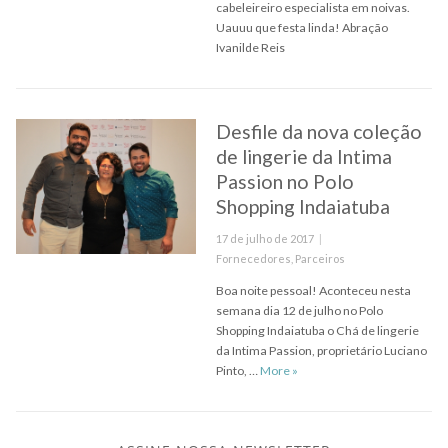
cabeleireiro especialista em noivas.
Uauuu que festa linda! Abração
Ivanilde Reis
Desfile da nova coleção
de lingerie da Intima
Passion no Polo
Shopping Indaiatuba
Posted
17 de julho de 2017
on
Categories
Fornecedores
,
Parceiros
Boa noite pessoal! Aconteceu nesta
semana dia 12 de julho no Polo
Shopping Indaiatuba o Chá de lingerie
da Intima Passion, proprietário Luciano
Desfile da nova coleção de l
Pinto, …
More
»