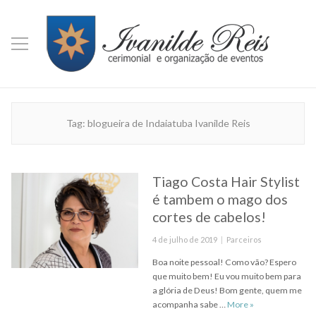
Tag:
blogueira de Indaiatuba Ivanilde Reis
Tiago Costa Hair Stylist
é tambem o mago dos
cortes de cabelos!
Posted
Categories
4 de julho de 2019
Parceiros
on
Boa noite pessoal! Como vão? Espero
que muito bem! Eu vou muito bem para
a glória de Deus! Bom gente, quem me
Tiago Costa Hair 
acompanha sabe …
More
»