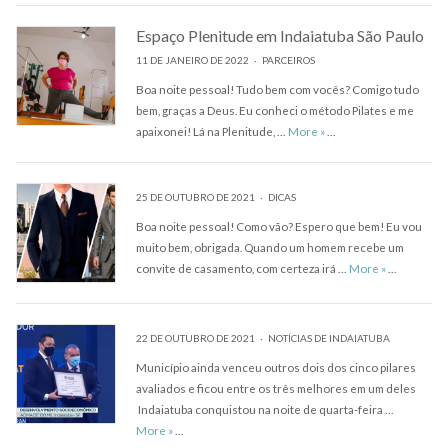
Espaço Plenitude em Indaiatuba São Paulo
11 DE JANEIRO DE 2022
PARCEIROS
Boa noite pessoal! Tudo bem com vocês? Comigo tudo
bem, graças a Deus. Eu conheci o método Pilates e me
Espaço Plenitude em Ind
apaixonei! Lá na Plenitude, …
More
»
…
25 DE OUTUBRO DE 2021
DICAS
Boa noite pessoal! Como vão? Espero que bem! Eu vou
muito bem, obrigada. Quando um homem recebe um
convite de casamento, com certeza irá …
More
»
…
22 DE OUTUBRO DE 2021
NOTÍCIAS DE INDAIATUBA
Município ainda venceu outros dois dos cinco pilares
avaliados e ficou entre os três melhores em um deles
Indaiatuba conquistou na noite de quarta-feira …
More
»
…