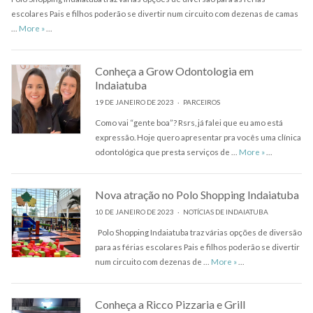
escolares Pais e filhos poderão se divertir num circuito com dezenas de camas
…
More
»
…
Conheça a Grow Odontologia em
Indaiatuba
19 DE JANEIRO DE 2023
PARCEIROS
Como vai “gente boa”? Rsrs, já falei que eu amo está
expressão. Hoje quero apresentar pra vocês uma clínica
Conheça a Gro
odontológica que presta serviços de …
More
»
…
Nova atração no Polo Shopping Indaiatuba
10 DE JANEIRO DE 2023
NOTÍCIAS DE INDAIATUBA
Polo Shopping Indaiatuba traz várias opções de diversão
para as férias escolares Pais e filhos poderão se divertir
Nova atração no Polo 
num circuito com dezenas de …
More
»
…
Conheça a Ricco Pizzaria e Grill