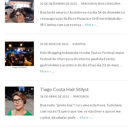
20 DE DEZEMBRO DE 2022
PARCEIROS
/
SEM CATEGORIA
Boa tarde amores! Aconteceu no dia 14 de dezembro a
reinauguração da Ricco Pizzaria e Grill em Indaiatuba –
Conheça a Ricco Pizzaria 
SP. Contou com a presença …
More
»
…
20 DE MAIO DE 2022
EVENTOS
Polo Shopping Indaiatuba recebe Taurus Festival, maior
festival de churrasco do interior paulista Evento
gastronômico acontece do dia 20 ao dia 22 de maio, …
More
»
…
Tiago Costa Hair Stilyst
18 DE ABRIL DE 2022
PARCEIROS
Boa noite “gente boa”! rsrs amo esta frase. Tudo bem
com vocês? Espero que sim, se não tiver e quiser me
Tiago Costa Hair Stilyst
contar, desabafar, pode …
More
»
…