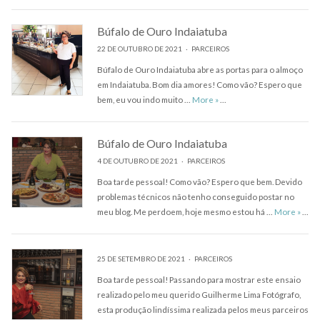
Búfalo de Ouro Indaiatuba
22 DE OUTUBRO DE 2021
PARCEIROS
Búfalo de Ouro Indaiatuba abre as portas para o almoço
em Indaiatuba. Bom dia amores! Como vão? Espero que
Búfalo de Ouro Indaiatuba
bem, eu vou indo muito …
More
»
…
Búfalo de Ouro Indaiatuba
4 DE OUTUBRO DE 2021
PARCEIROS
Boa tarde pessoal! Como vão? Espero que bem. Devido
problemas técnicos não tenho conseguido postar no
Búfalo
meu blog. Me perdoem, hoje mesmo estou há …
More
»
…
25 DE SETEMBRO DE 2021
PARCEIROS
Boa tarde pessoal! Passando para mostrar este ensaio
realizado pelo meu querido Guilherme Lima Fotógrafo,
esta produção lindíssima realizada pelos meus parceiros