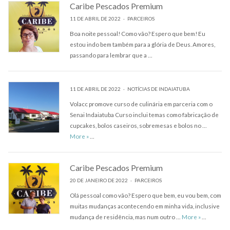
Caribe Pescados Premium
11 DE ABRIL DE 2022
PARCEIROS
Boa noite pessoal! Como vão? Espero que bem! Eu
estou indo bem também para a glória de Deus. Amores,
passando para lembrar que a …
11 DE ABRIL DE 2022
NOTÍCIAS DE INDAIATUBA
Volacc promove curso de culinária em parceria com o
Senai Indaiatuba Curso inclui temas como fabricação de
cupcakes, bolos caseiros, sobremesas e bolos no …
More
»
…
Caribe Pescados Premium
20 DE JANEIRO DE 2022
PARCEIROS
Olá pessoal como vão? Espero que bem, eu vou bem, com
muitas mudanças acontecendo em minha vida, inclusive
Caribe Pes
mudança de residência, mas num outro …
More
»
…