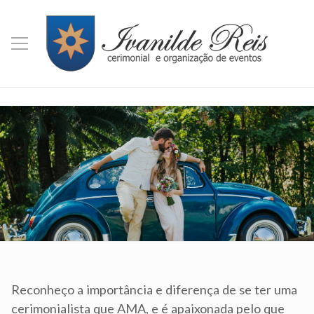
Reconheço a importância e diferença de se ter uma
Confiar um momento como esse (lançamento do
Eu amei o trabalho e profissionalismo dela!
cerimonialista que AMA, e é apaixonada pelo que
livro) a Ivanilde, é ficar despreocupado com tudo,
Atenciosa, corre atrás de tudo e vive cada momento