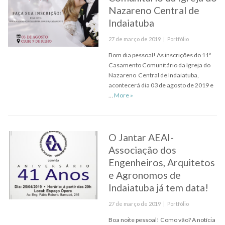
Nazareno Central de
Indaiatuba
Posted
Categories
27 de março de 2019
Portfólio
on
Bom dia pessoal! As inscrições do 11º
Casamento Comunitário da Igreja do
Nazareno Central de Indaiatuba,
acontecerá dia 03 de agosto de 2019 e
11º Casamento Comunitário da Igr
…
More
»
O Jantar AEAI-
Associação dos
Engenheiros, Arquitetos
e Agronomos de
Indaiatuba já tem data!
Posted
Categories
27 de março de 2019
Portfólio
on
Boa noite pessoal! Como vão? A notícia