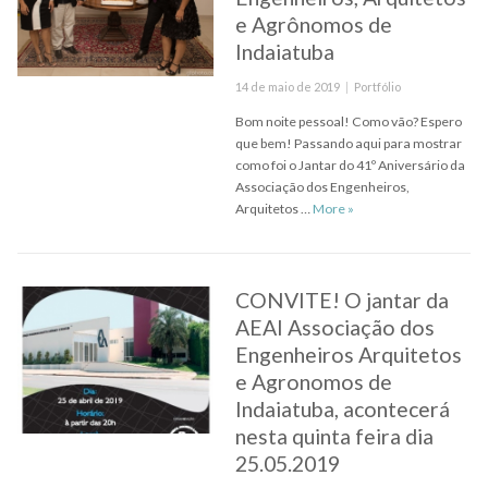
e Agrônomos de
Indaiatuba
Posted
Categories
14 de maio de 2019
Portfólio
on
Bom noite pessoal! Como vão? Espero
que bem! Passando aqui para mostrar
como foi o Jantar do 41º Aniversário da
Associação dos Engenheiros,
41º Aniversário da AEA
Arquitetos …
More
»
CONVITE! O jantar da
AEAI Associação dos
Engenheiros Arquitetos
e Agronomos de
Indaiatuba, acontecerá
nesta quinta feira dia
25.05.2019