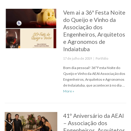
Vem ai a 36ª Festa Noite
do Queijo e Vinho da
Associação dos
Engenheiros, Arquitetos
e Agronomos de
Indaiatuba
Posted
Categories
17 de julho de 2019
Portfólio
on
Bom dia pessoal! 36ª Festa Noite do
Queijo e Vinho da AEAI Associação dos
Engenheiros, Arquitetos e Agronomos
de Indaiatuba, que acontecerá no dia …
Vem ai a 36ª Festa Noite do Queijo 
More
»
41º Aniversário da AEAI
– Associação dos
Engenheiros, Arquitetos