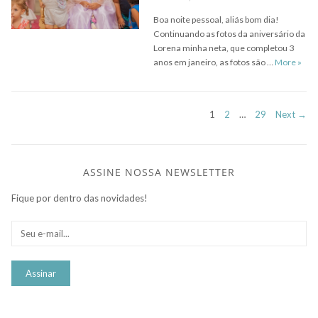
Boa noite pessoal, aliás bom dia!
Continuando as fotos da aniversário da
Lorena minha neta, que completou 3
Conti
anos em janeiro, as fotos são …
More
»
Navegação
PAGE
PAGE
PAGE
1
2
…
29
Next →
por
posts
ASSINE NOSSA NEWSLETTER
Fique por dentro das novidades!