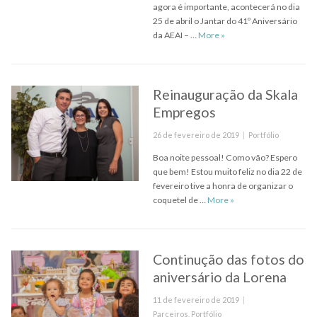
agora é importante, acontecerá no dia
25 de abril o Jantar do 41º Aniversário
O Jantar AEAI- Associaçã
da AEAI – …
More
»
Reinauguração da Skala
Empregos
Posted
Categories
26 de fevereiro de 2019
Portfólio
on
Boa noite pessoal! Como vão? Espero
que bem! Estou muito feliz no dia 22 de
fevereiro tive a honra de organizar o
Reinauguração da Ska
coquetel de …
More
»
Continução das fotos do
aniversário da Lorena
Posted
11 de fevereiro de 2019
on
Categories
Parceiros
,
Portfólio