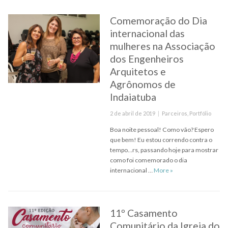
Comemoração do Dia
internacional das
mulheres na Associação
dos Engenheiros
Arquitetos e
Agrônomos de
Indaiatuba
Posted
Categories
2 de abril de 2019
Parceiros
,
Portfólio
on
Boa noite pessoal! Como vão? Espero
que bem! Eu estou correndo contra o
tempo…rs, passando hoje para mostrar
como foi comemorado o dia
Comemoração do Dia 
internacional …
More
»
11º Casamento
Comunitário da Igreja do