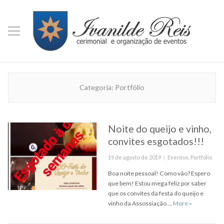
Categoria:
Portfólio
Noite do queijo e vinho,
convites esgotados!!!
Posted
Categories
19 de agosto de 2019
Eventos
,
Portfólio
on
Boa noite pessoal! Como vão? Espero
que bem! Estou mega feliz por saber
que os convites da festa do queijo e
Noite do quei
vinho da Assossiação …
More
»