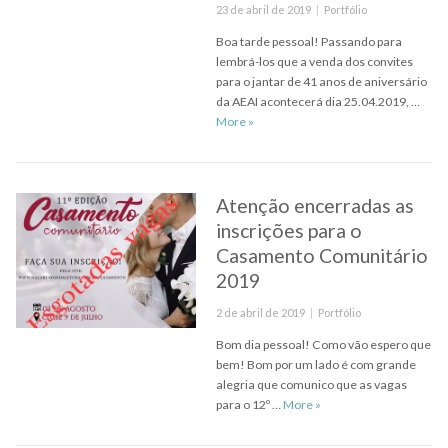
Posted
Categories
23 de abril de 2019
Portfólio
on
Boa tarde pessoal! Passando para
lembrá-los que a venda dos convites
para o jantar de 41 anos de aniversário
da AEAI acontecerá dia 25.04.2019, …
CONVITE! O jantar da AEAI Associaçã
More
»
Atenção encerradas as
inscrições para o
Casamento Comunitário
2019
Posted
Categories
2 de abril de 2019
Portfólio
on
Bom dia pessoal! Como vão espero que
bem! Bom por um lado é com grande
alegria que comunico que as vagas
Atenção encerradas as 
para o 12º …
More
»