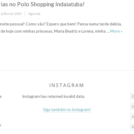
rias no Polo Shopping Indaiatuba!
ed
Categories
 julho de 2019
Agenda
noite pessoal! Como vão? Espero que bem! Pensa numa tarde delícia,
Férias 
a de hoje com minhas princesas, Maria Beatriz e Lorena, minha …
More
»
INSTAGRAM
e
Instagram has returned invalid data.
Siga também no instagram!
m