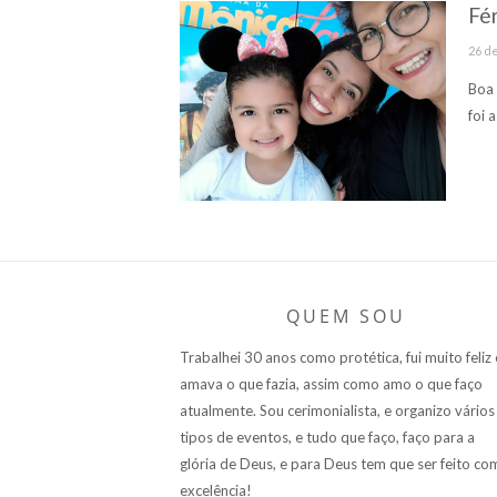
Fé
Post
26 de
on
Boa 
foi 
QUEM SOU
Trabalhei 30 anos como protética, fui muito feliz 
amava o que fazia, assim como amo o que faço
atualmente. Sou cerimonialista, e organizo vários
tipos de eventos, e tudo que faço, faço para a
glória de Deus, e para Deus tem que ser feito co
excelência!