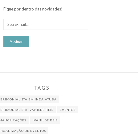
Fique por dentro das novidades!
no Polo Shopping Indaiatuba!
TAGS
CERIMONIALISTA EM INDAIATUBA
CERIMONIALISTA IVANILDE REIS
EVENTOS
INAUGURAÇÕES
IVANILDE REIS
ORGANIZAÇÃO DE EVENTOS