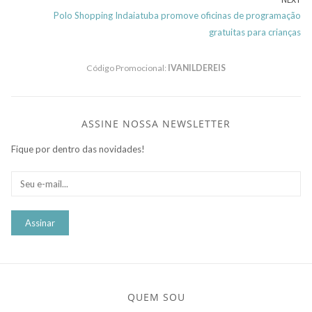
post:
Post
Next
Polo Shopping Indaiatuba promove oficinas de programação
post:
gratuitas para crianças
Código Promocional:
IVANILDEREIS
ASSINE NOSSA NEWSLETTER
Fique por dentro das novidades!
QUEM SOU