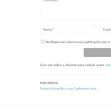
Name
*
Email
*
Notifique-me sobre novas publicações por e-
Esse site utiliza o Akismet para reduzir spam.
Apr
Navegação
PUBLISHED IN
Ensaio fotográfico com Guilherme Lima
de
Post